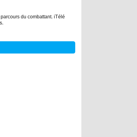
u parcours du combattant. iTélé
s.