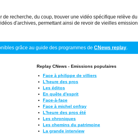
eur de recherche, du coup, trouver une vidéo spécifique relève d
déos d'archives, permettant ainsi de revoir de vieilles emission
ponibles grâce au guide des programmes de
CNews replay
.
Replay CNews - Emissions populaires
Face à philippe de villiers
L'heure des pros
Les éditos
En quête d'esprit
Face-à-face
Face à michel onfray
L'heure des pros été
Les chroniques
Les chemins du patrimoine
La grande interview